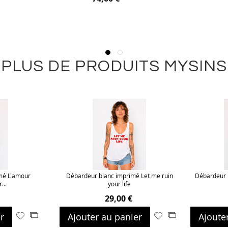
PLUS DE PRODUITS MYSINS
mé L'amour
Débardeur blanc imprimé Let me ruin
Débardeur 
...
your life
29,00 €
r
Ajouter au panier
Ajoute
Ajouter
Ajouter
Ajouter
Ajouter
à
au
à
au