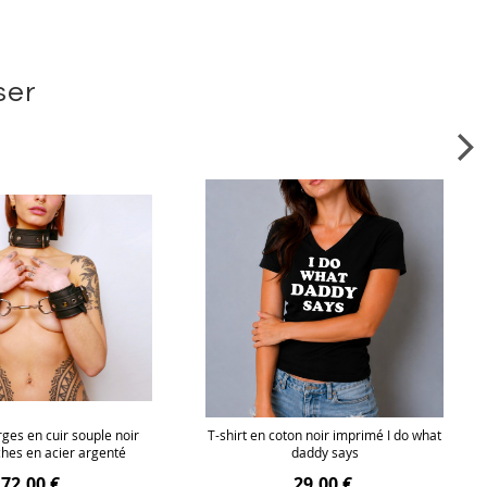
ser
ges en cuir souple noir
T-shirt en coton noir imprimé I do what
ches en acier argenté
daddy says
72,00 €
29,00 €