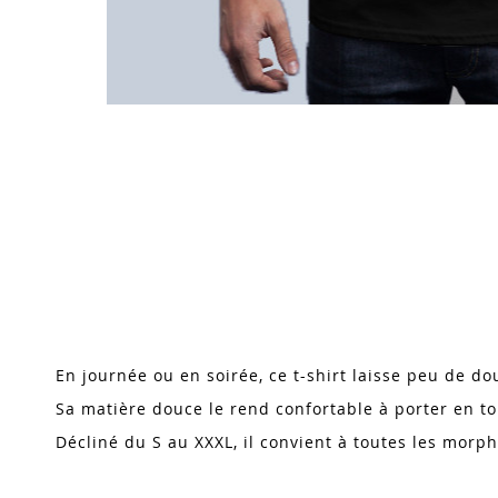
Skip
to
the
beginning
of
the
images
En journée ou en soirée, ce t-shirt laisse peu de do
gallery
Sa matière douce le rend confortable à porter en t
Décliné du S au XXXL, il convient à toutes les morph