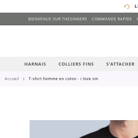
L
BIENVENUE SUR THESINNERS
COMMANDE RAPIDE
# ENTREZ AU MOINS 3 CARACTÈRES POUR 
ALLEZ
AU
CONTENU
HARNAIS
COLLIERS FINS
S'ATTACHER
accueil
t-shirt homme en coton - i love sm
Skip
to
the
end
of
the
images
gallery