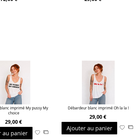
blanc imprimé My pussy My
Débardeur blanc imprimé Oh la la !
choice
29,00 €
29,00 €
Ajouter au panier
Ajouter
Ajo
r au panier
Ajouter
Ajouter
à
au
à
au