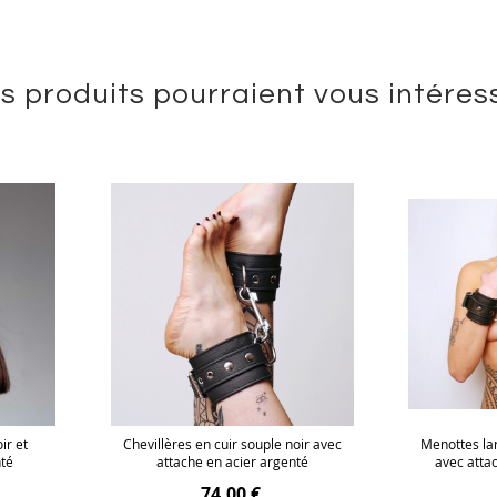
s produits pourraient vous intéres
ir et
Chevillères en cuir souple noir avec
Menottes lar
nté
attache en acier argenté
avec atta
74,00 €