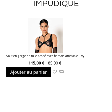
IMPUDIQUE
Soutien-gorge en tulle brodé avec harnais amovible - Ivy
115,00 €
185,00 €
Ajouter au panier
Ajouter
Ajouter
à
au
ma
comparateur
liste
d’envie