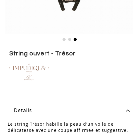
Skip
to
String ouvert - Trésor
the
beginning
of
the
images
gallery
Details
Le string Trésor habille la peau d'un voile de
délicatesse avec une coupe affirmée et suggestive.