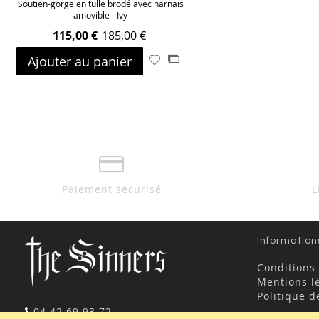
Soutien-gorge en tulle brodé avec harnais
amovible - Ivy
115,00 €
185,00 €
Ajouter au panier
Ajouter
Ajouter
à
au
ma
comparateur
liste
d’envie
Paiement sécurisé
L
Information
Conditions
Mentions l
Politique d
04 42 69 93 72