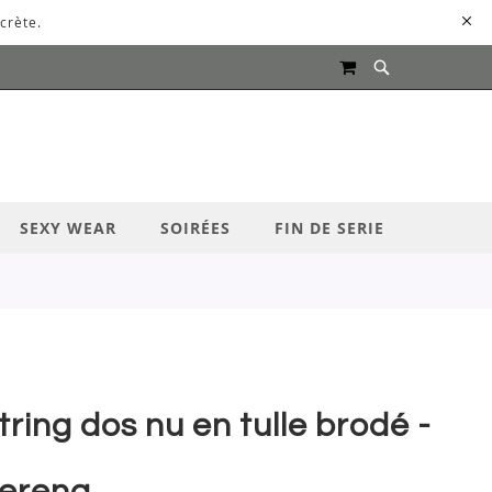
crète.
MON PANIER
UR LANCER LA RECHERCHE
SEXY WEAR
SOIRÉES
FIN DE SERIE
tring dos nu en tulle brodé -
erena