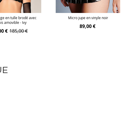
ge en tulle brodé avec
Micro jupe en vinyle noir
is amovible - Ivy
89,00 €
00 €
185,00 €
UE