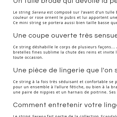
Un tulle brodé qui dévoile la 
Le string
Serena
est composé sur l'avant d'un tulle 
couleur or rose ornent le pubis et lui apportent u
Ce mini string se portera aussi bien taille basse qu
Une coupe ouverte très sensue
Ce string déshabille le corps de plusieurs façons...
bretelles fines sublime la chute des reins et invite
toute occasion.
Une pièce de lingerie que l'on 
Ce string à la fois très séduisant et confortable s
pour un ensemble à l'allure fétiche, ou bien à la b
une paire de nippies et un harnais de poitrine. Ses 
Comment entretenir votre ling
Le string
Serena
fait partie de la collection
Scandal