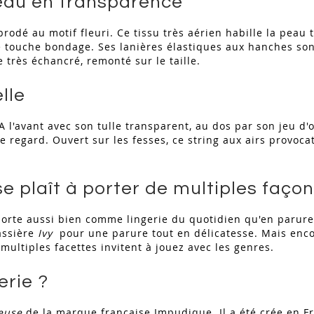
peau en transparence
brodé au motif fleuri. Ce tissu très aérien habille la peau
ne touche bondage. Ses lanières élastiques aux hanches son
e très échancré, remonté sur le taille.
lle
 A l'avant avec son tulle transparent, au dos par son jeu d
 le regard. Ouvert sur les fesses, ce string aux airs provo
se plaît à porter de multiples faço
e porte aussi bien comme lingerie du quotidien qu'en parur
rassière
Ivy
pour une parure tout en délicatesse. Mais enco
multiples facettes invitent à jouez avec les genres.
erie ?
euse
de la marque française Impudique. Il a été crée en Fr