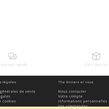
ivraison rapide
Colis discret
s légales
The Sinners et vous
 générales de vente
Nous contacter
égales
Votre compte
e cookies
Informations personnelles
Vos commandes