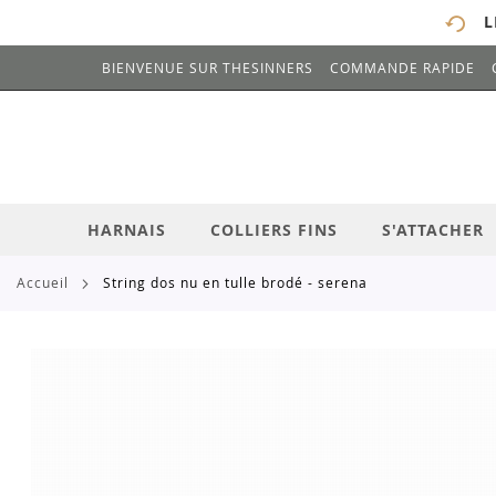
L
BIENVENUE SUR THESINNERS
COMMANDE RAPIDE
# ENTREZ AU MOINS 3 CARACTÈRES POUR 
ALLEZ
AU
CONTENU
HARNAIS
COLLIERS FINS
S'ATTACHER
accueil
string dos nu en tulle brodé - serena
Skip
to
the
end
of
the
images
gallery