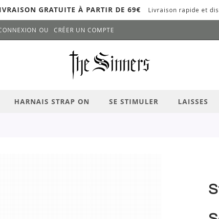
IVRAISON GRATUITE À PARTIR DE 69€
Livraison rapide et dis
CONNEXION
CRÉER UN COMPTE
LANCER LA RECHERCHE
# APPUYEZ SUR LA TOUCHE "ENTRER" PO
HARNAIS STRAP ON
SE STIMULER
LAISSES
S
S