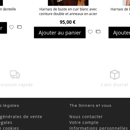
n dentelle
Harnais de buste en cuir blanc avec
Harnais de b
ceinture double et anneaux en acier
95,00 €
r
Ajouter
Ajouter
Ajouter au panier
Ajoute
Ajouter
Ajouter
à
au
à
au
ma
comparateur
ma
comparateur
liste
liste
d’envie
d’envie
ivraison rapide
Colis discret
s légales
The Sinners et vous
 générales de vente
Nous contacter
égales
Votre compte
e cookies
Informations personnelles