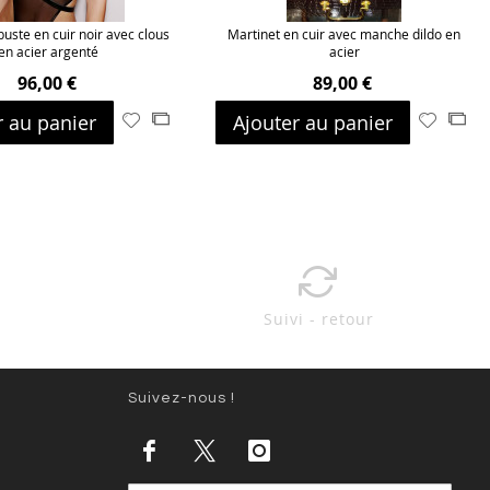
uste en cuir noir avec clous
Martinet en cuir avec manche dildo en
en acier argenté
acier
96,00 €
89,00 €
r au panier
Ajouter au panier
Ajouter
Ajouter
Ajouter
Ajo
à
au
à
au
ma
comparateur
ma
com
liste
liste
d’envie
d’envie
Suivi - retour
Suivez-nous !