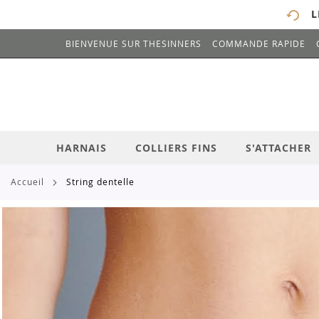
L
BIENVENUE SUR THESINNERS
COMMANDE RAPIDE
# ENTREZ AU MOINS 3 CARACTÈRES POUR 
ALLEZ
AU
CONTENU
HARNAIS
COLLIERS FINS
S'ATTACHER
accueil
string dentelle
Skip
to
the
end
of
the
images
gallery