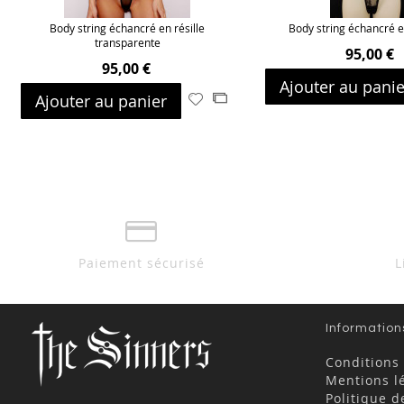
Body string échancré en résille
Body string échancré e
transparente
95,00 €
95,00 €
Ajouter au panie
Ajouter au panier
Ajouter
Ajouter
à
au
ma
comparateur
liste
d’envie
Paiement sécurisé
L
Information
Conditions
Mentions l
Politique d