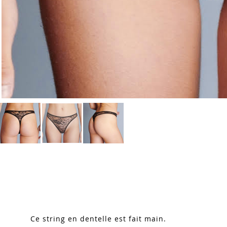
Skip
to
the
beginning
of
the
images
Ce string en dentelle est fait main.
gallery