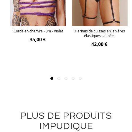
 en
Corde en chanvre - 8m - Violet
Harnais de cuisses en lanières
élastiques satinées
35,00 €
42,00 €
PLUS DE PRODUITS
IMPUDIQUE