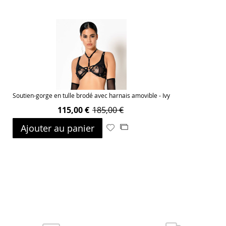
Soutien-gorge en tulle brodé avec harnais amovible - Ivy
115,00 €
185,00 €
Ajouter au panier
Ajouter
Ajouter
à
au
ma
comparateur
liste
d’envie