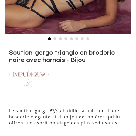
Skip
to
Soutien-gorge triangle en broderie
the
noire avec harnais - Bijou
beginning
of
the
images
gallery
Le soutien-gorge
Bijou
habille la poitrine d'une
broderie élégante et d'un jeu de lanières qui lui
offrent un esprit bondage des plus séduisants.