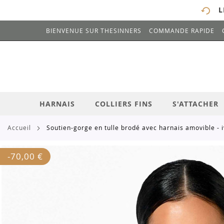
L
BIENVENUE SUR THESINNERS
COMMANDE RAPIDE
# ENTREZ AU MOINS 3 CARACTÈRES POUR 
ALLEZ
AU
CONTENU
HARNAIS
COLLIERS FINS
S'ATTACHER
accueil
soutien-gorge en tulle brodé avec harnais amovible - 
Skip
-
70,00 €
to
the
end
of
the
images
gallery