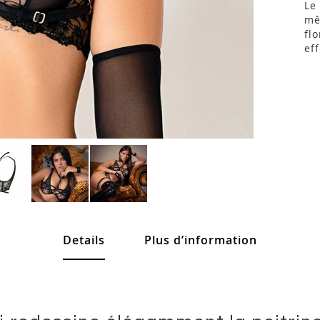
Le
mê
fl
ef
Details
Plus d’information