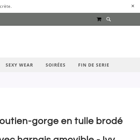
crète.
MON PANIER
UR LANCER LA RECHERCHE
SEXY WEAR
SOIRÉES
FIN DE SERIE
outien-gorge en tulle brodé
vec harnais amovible - Ivy