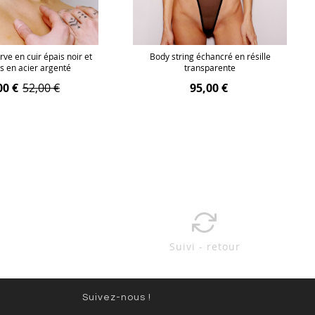
ve en cuir épais noir et
Body string échancré en résille
s en acier argenté
transparente
00 €
52,00 €
95,00 €
Suivi - retour
Suivez-nous !