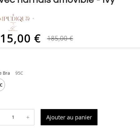
15,00 €
185,00 €
e Bra
95C
C
+
Ajouter au panier