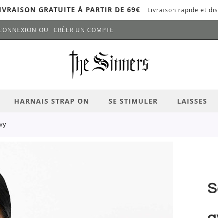
IVRAISON GRATUITE À PARTIR DE 69€
Livraison rapide et dis
CONNEXION
CRÉER UN COMPTE
LANCER LA RECHERCHE
# APPUYEZ SUR LA TOUCHE "ENTRER" PO
HARNAIS STRAP ON
SE STIMULER
LAISSES
ivy
S
a