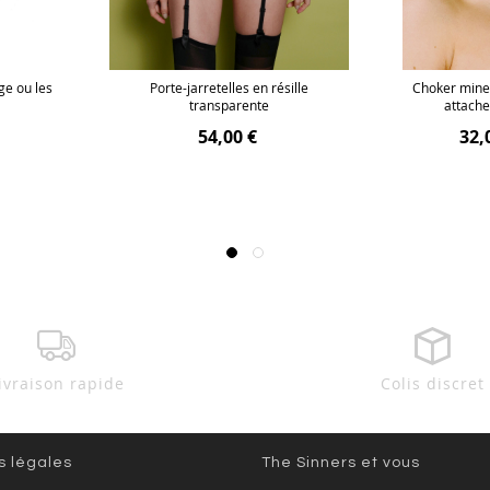
ge ou les
Porte-jarretelles en résille
Choker miner
transparente
attache
54,00 €
32,
ivraison rapide
Colis discret
s légales
The Sinners et vous