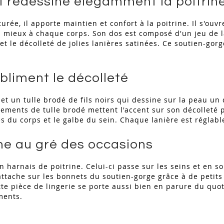
i redessine élégamment la poitrin
e, il apporte maintien et confort à la poitrine. Il s'ouvr
au mieux à chaque corps. Son dos est composé d'un jeu de la
et le décolleté de jolies lanières satinées. Ce soutien-gor
bliment le décolleté
t un tulle brodé de fils noirs qui dessine sur la peau un dé
ments de tulle brodé mettent l'accent sur son décolleté p
es du corps et le galbe du sein. Chaque lanière est régla
ine au gré des occasions
 harnais de poitrine. Celui-ci passe sur les seins et en s
s'attache sur les bonnets du soutien-gorge grâce à de petit
tte pièce de lingerie se porte aussi bien en parure du quo
ements.