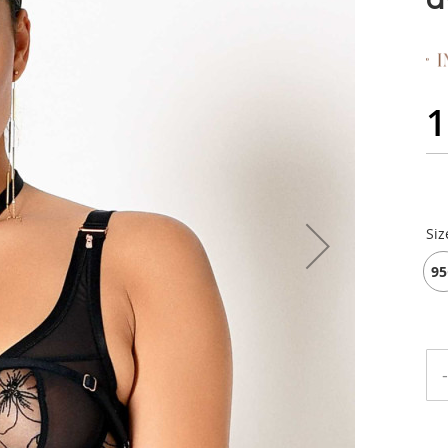
1
Siz
95
-