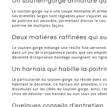
Un soutien-gorge armaturé qu
Le soutien-gorge
Ivy
a une coupe montante et armaturé
Ses bretelles larges sont réglables pour s'ajuster 
de poitrine est amovible, permettant d'orner le cou 
poitrine de multiples façons.
Deux matières raffinées qui su
Ce soutien-gorge mélange une résille fine aérienne e
dans un jeu de transparence tandis que ses empièce
décolleté d'inspiration bondage soulignent les lign
Un harnais qui habille la poitr
La particularité du soutien-gorge
Ivy
réside dans son
habillant le décolleté. Ce harnais est amovible, il 
dissimulés sur les côtés du soutien-gorge. Ainsi, ce
choix de dévoiler son harnais ou non sous vos vêt
Quelques conseils d'entretien