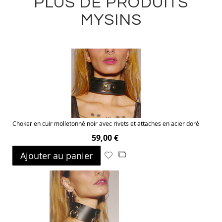
PLUS DE PRODUITS
MYSINS
Choker en cuir molletonné noir avec rivets et attaches en acier doré
59,00 €
Ajouter au panier
Ajouter
Ajouter
à
au
ma
comparateur
liste
d’envie