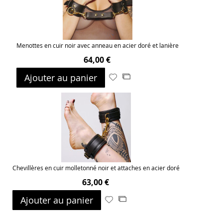
Menottes en cuir noir avec anneau en acier doré et lanière
64,00 €
Ajouter au panier
Ajouter
Ajouter
à
au
ma
comparateur
liste
d’envie
Chevillères en cuir molletonné noir et attaches en acier doré
63,00 €
Ajouter au panier
Ajouter
Ajouter
à
au
ma
comparateur