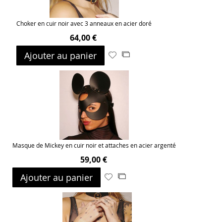
Choker en cuir noir avec 3 anneaux en acier doré
64,00 €
Ajouter au panier
Ajouter
Ajouter
à
au
ma
comparateur
liste
d’envie
Masque de Mickey en cuir noir et attaches en acier argenté
59,00 €
Ajouter au panier
Ajouter
Ajouter
à
au
ma
comparateur
liste
d’envie