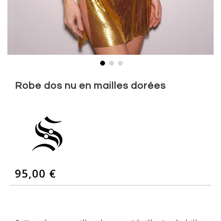
Skip
to
Robe dos nu en mailles dorées
the
beginning
of
the
images
gallery
95,00 €