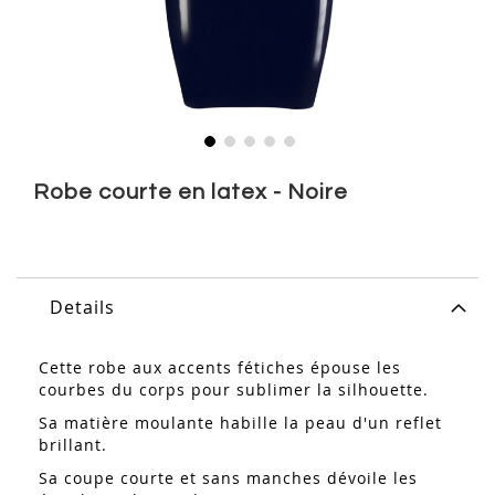
Skip
to
Robe courte en latex - Noire
the
beginning
of
the
images
Details
gallery
Cette robe aux accents fétiches épouse les
courbes du corps pour sublimer la silhouette.
Sa matière moulante habille la peau d'un reflet
brillant.
Sa coupe courte et sans manches dévoile les