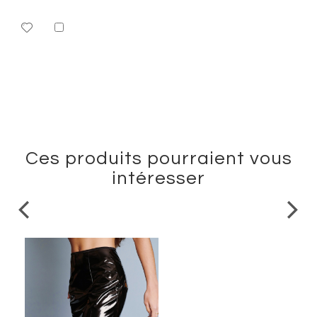
Ajouter
Ajouter
au
à
panier
ma
liste
d’envie
Ces produits pourraient vous
intéresser