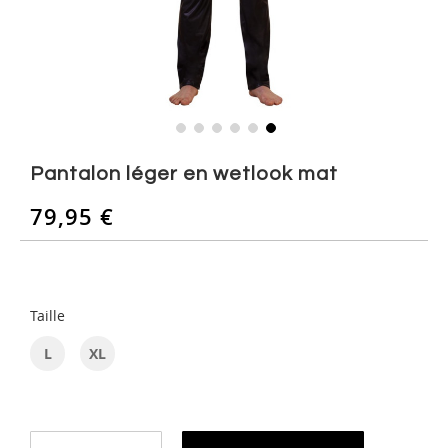
Skip
to
Pantalon léger en wetlook mat
the
beginning
79,95 €
of
the
images
gallery
Taille
L
XL