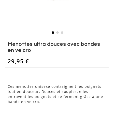
Skip
to
Menottes ultra douces avec bandes
the
en velcro
beginning
of
29,95 €
the
images
gallery
Ces menottes unisexe contraignent les poignets
tout en douceur. Douces et souples, elles
entravent les poignets et se ferment grâce à une
bande en velcro.