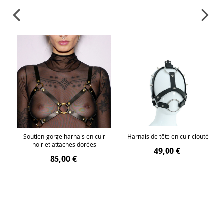
é
Soutien-gorge harnais en cuir
Harnais de tête en cuir clouté
é
noir et attaches dorées
49,00 €
85,00 €