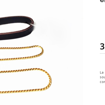
3
La
so
co