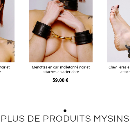
oir et
Menottes en cuir molletonné noir et
Chevillères e
é
attaches en acier doré
attac
59,00 €
PLUS DE PRODUITS MYSINS