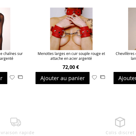
le chaînes sur
Menottes larges en cuir souple rouge et
Chevillères 
 argenté
attache en acier argenté
lan
72,00 €
r
Ajouter au panier
Ajoute
Ajouter
Ajouter
Ajouter
Ajouter
à
au
à
au
ma
comparateur
ma
comparateur
liste
liste
d’envie
d’envie
ivraison rapide
Colis discret