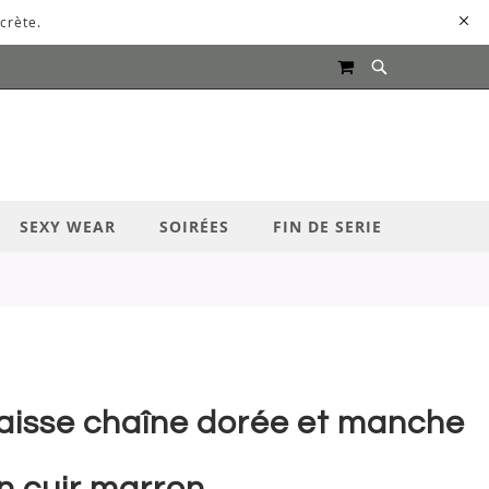
crète.
MON PANIER
UR LANCER LA RECHERCHE
SEXY WEAR
SOIRÉES
FIN DE SERIE
aisse chaîne dorée et manche
n cuir marron