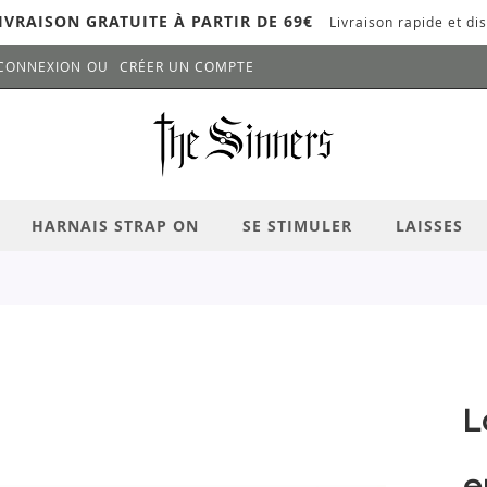
IVRAISON GRATUITE À PARTIR DE 69€
Livraison rapide et dis
CONNEXION
CRÉER UN COMPTE
LANCER LA RECHERCHE
# APPUYEZ SUR LA TOUCHE "ENTRER" PO
HARNAIS STRAP ON
SE STIMULER
LAISSES
L
e