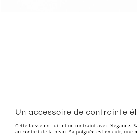
Skip
to
the
beginning
of
the
images
gallery
Un accessoire de contrainte é
Cette laisse en cuir et or contraint avec élégance.
au contact de la peau. Sa poignée est en cuir, une m