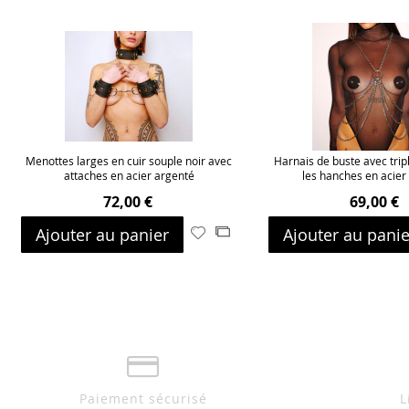
Menottes larges en cuir souple noir avec
Harnais de buste avec trip
attaches en acier argenté
les hanches en acier
72,00 €
69,00 €
Ajouter au panier
Ajouter au panie
Ajouter
Ajouter
à
au
ma
comparateur
liste
d’envie
Paiement sécurisé
L