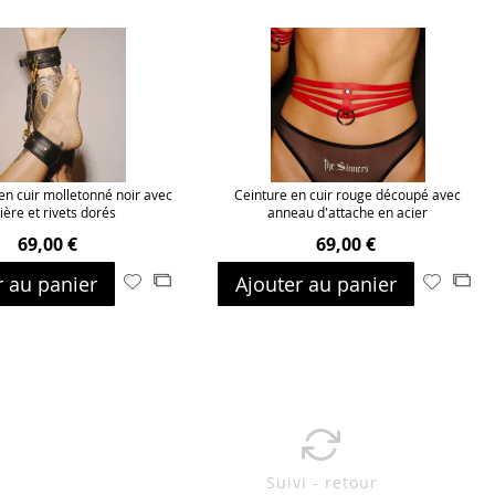
en cuir molletonné noir avec
Ceinture en cuir rouge découpé avec
ière et rivets dorés
anneau d'attache en acier
69,00 €
69,00 €
r au panier
Ajouter au panier
Ajouter
Ajouter
Ajouter
Ajo
à
au
à
au
ma
comparateur
ma
com
liste
liste
d’envie
d’envie
Suivi - retour