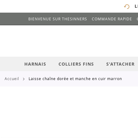
L
BIENVENUE SUR THESINNERS
COMMANDE RAPIDE
# ENTREZ AU MOINS 3 CARACTÈRES POUR 
ALLEZ
AU
CONTENU
HARNAIS
COLLIERS FINS
S'ATTACHER
accueil
laisse chaîne dorée et manche en cuir marron
Skip
to
the
end
of
the
images
gallery