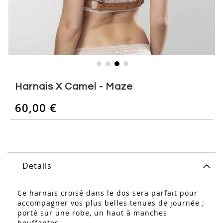
Skip
to
Harnais X Camel - Maze
the
beginning
60,00 €
of
the
images
gallery
Details
Ce harnais croisé dans le dos sera parfait pour
accompagner vos plus belles tenues de journée ;
porté sur une robe, un haut à manches
bouffantes...