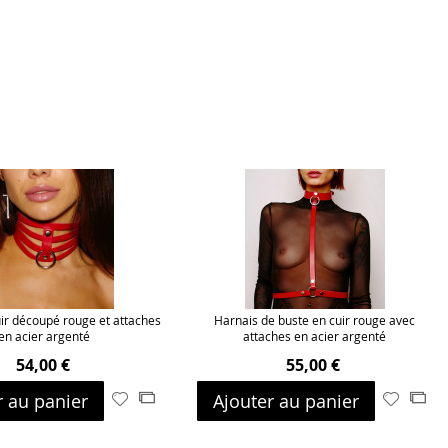
ir découpé rouge et attaches
Harnais de buste en cuir rouge avec
en acier argenté
attaches en acier argenté
54,00 €
55,00 €
r au panier
Ajouter au panier
Ajouter
Ajouter
Ajouter
Ajo
à
au
à
au
ma
comparateur
ma
com