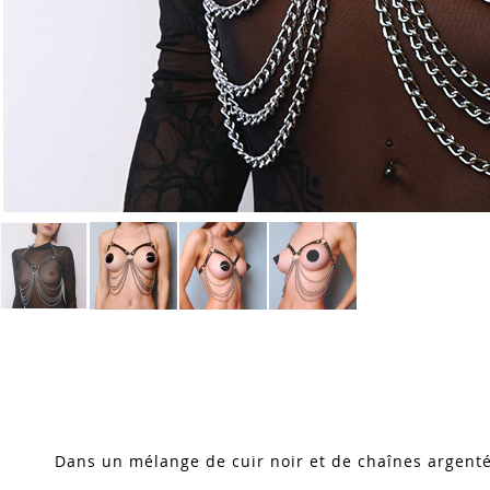
Skip
to
the
beginning
of
the
images
Dans un mélange de cuir noir et de chaînes argenté
gallery