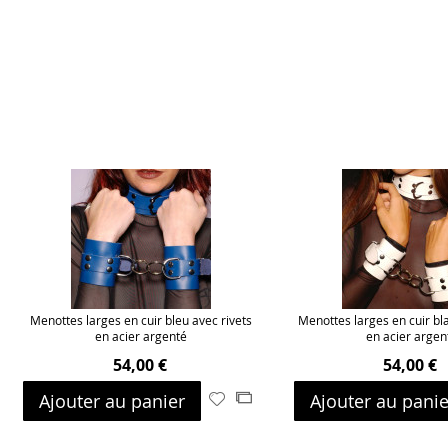
Menottes larges en cuir bleu avec rivets
Menottes larges en cuir bl
en acier argenté
en acier argen
54,00 €
54,00 €
Ajouter au panier
Ajouter au panie
Ajouter
Ajouter
à
au
ma
comparateur