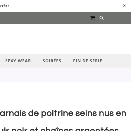
crète.
MON PANIER
UR LANCER LA RECHERCHE
SEXY WEAR
SOIRÉES
FIN DE SERIE
arnais de poitrine seins nus en
uir noir et chaînes argentées