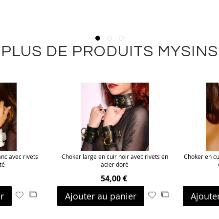
PLUS DE PRODUITS MYSINS
anc avec rivets
Choker large en cuir noir avec rivets en
Choker en cu
té
acier doré
54,00 €
r
Ajouter au panier
Ajoute
Ajouter
Ajouter
Ajouter
Ajouter
à
au
à
au
ma
comparateur
ma
comparateur