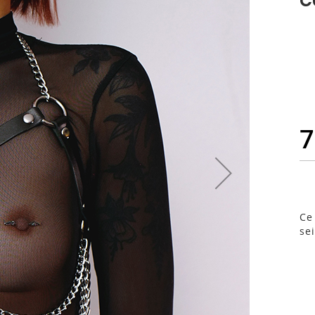
7
Ce
se