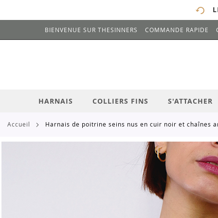
L
BIENVENUE SUR THESINNERS
COMMANDE RAPIDE
# ENTREZ AU MOINS 3 CARACTÈRES POUR 
ALLEZ
AU
CONTENU
HARNAIS
COLLIERS FINS
S'ATTACHER
accueil
harnais de poitrine seins nus en cuir noir et chaînes 
Skip
to
the
end
of
the
images
gallery