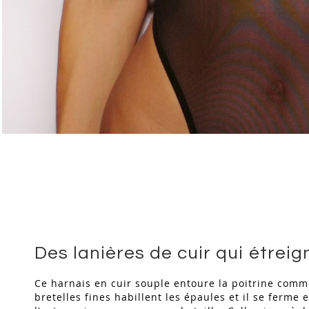
Skip
to
the
beginning
of
the
images
gallery
Des lanières de cuir qui étreig
Ce harnais en cuir souple entoure la poitrine comme
bretelles fines habillent les épaules et il se ferm