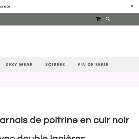
crète.
MON PANIER
UR LANCER LA RECHERCHE
SEXY WEAR
SOIRÉES
FIN DE SERIE
arnais de poitrine en cuir noir
vec double lanières