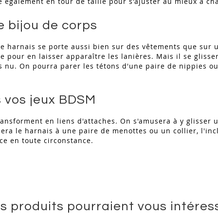
gle également en tour de taille pour s'ajuster au mieux à c
 bijou de corps
 ce harnais se porte aussi bien sur des vêtements que sur 
e pour en laisser apparaître les lanières. Mais il se gli
s nu. On pourra parer les tétons d'une paire de nippies ou
s vos jeux BDSM
ransforment en liens d'attaches. On s'amusera à y glisser u
ra le harnais à une paire de menottes ou un collier, l'inc
ace en toute circonstance.
s produits pourraient vous intéres