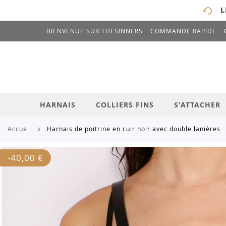
L
BIENVENUE SUR THESINNERS
COMMANDE RAPIDE
# ENTREZ AU MOINS 3 CARACTÈRES POUR 
ALLEZ
AU
CONTENU
HARNAIS
COLLIERS FINS
S'ATTACHER
accueil
harnais de poitrine en cuir noir avec double lanières
Skip
-
40,00 €
to
the
end
of
the
images
gallery