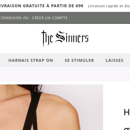
IVRAISON GRATUITE À PARTIR DE 69€
Livraison rapide et dis
CONNEXION
CRÉER UN COMPTE
LANCER LA RECHERCHE
# APPUYEZ SUR LA TOUCHE "ENTRER" PO
HARNAIS STRAP ON
SE STIMULER
LAISSES
H
a