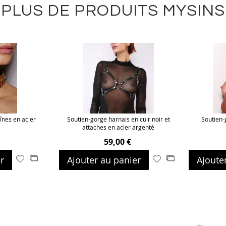
PLUS DE PRODUITS MYSINS
înes en acier
Soutien-gorge harnais en cuir noir et
Soutien-
attaches en acier argenté
59,00 €
r
Ajouter au panier
Ajoute
Ajouter
Ajouter
Ajouter
Ajouter
à
au
à
au
ma
comparateur
ma
comparateur
liste
liste
d’envie
d’envie