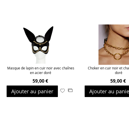
Masque de lapin en cuir noir avec chaînes
Choker en cuir noir et cha
en acier doré
doré
59,00 €
59,00 €
Ajouter au panier
Ajouter au panie
Ajouter
Ajouter
à
au
ma
comparateur
liste
d’envie