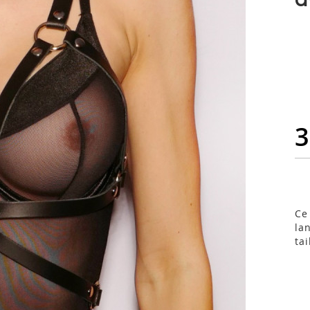
3
Ce
la
ta