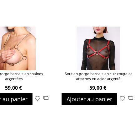
gorge harnais en chaînes
Soutien-gorge harnais en cuir rouge et
argentées
attaches en acier argenté
59,00 €
59,00 €
r au panier
Ajouter au panier
Ajouter
Ajouter
Ajouter
Ajo
à
au
à
au
ma
comparateur
ma
com
liste
liste
d’envie
d’envie