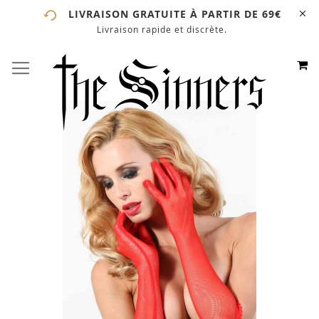
LIVRAISON GRATUITE À PARTIR DE 69€
Livraison rapide et discrète.
# ENTREZ AU MOINS 3 CARACTÈRES POUR LANCER LA
RECHERCHE
# APPUYEZ SUR LA TOUCHE "ENTRER" POUR LANCER
M
BASCULER LA NAVIGATION
ALLEZ
LA RECHERCHE
AU
CONTE
Skip
to
the
end
of
the
images
gallery