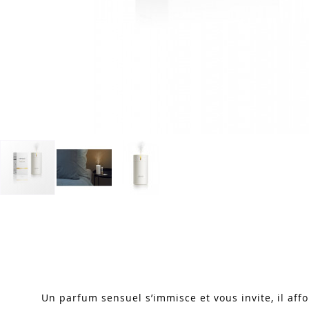
Skip
to
the
beginning
of
the
images
Un parfum sensuel s’immisce et vous invite, il affo
gallery