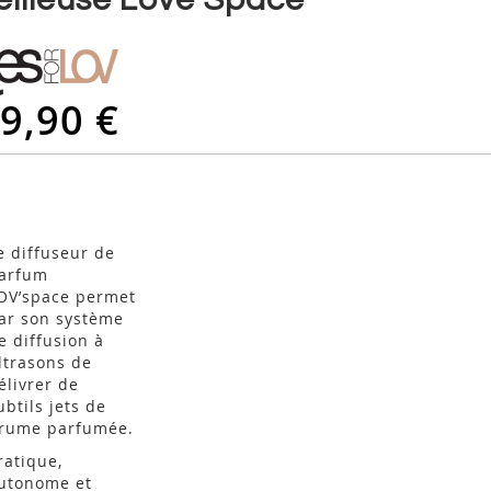
9,90 €
e diffuseur de
arfum
OV’space permet
ar son système
e diffusion à
ltrasons de
élivrer de
ubtils jets de
rume parfumée.
ratique,
utonome et