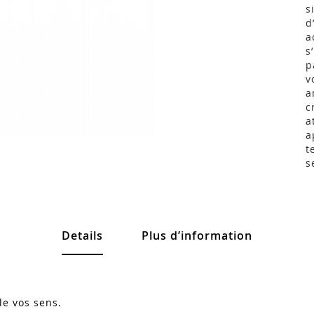
s
d
a
s
p
v
a
c
a
a
t
s
Details
Plus d’information
le vos sens.