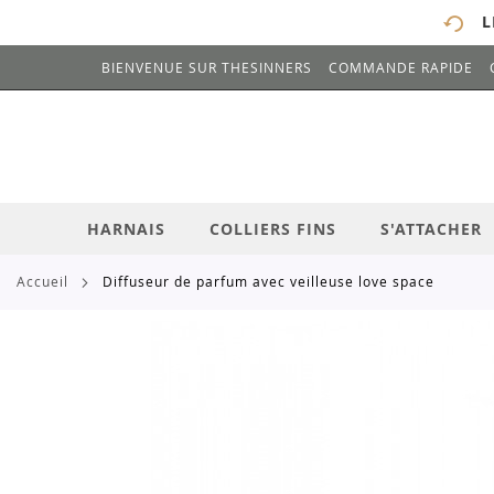
L
BIENVENUE SUR THESINNERS
COMMANDE RAPIDE
# ENTREZ AU MOINS 3 CARACTÈRES POUR 
ALLEZ
AU
CONTENU
HARNAIS
COLLIERS FINS
S'ATTACHER
accueil
diffuseur de parfum avec veilleuse love space
Skip
to
the
end
of
the
images
gallery