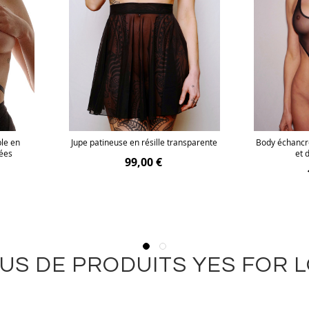
ble en
Jupe patineuse en résille transparente
Body échancré
nées
et 
99,00 €
US DE PRODUITS YES FOR 