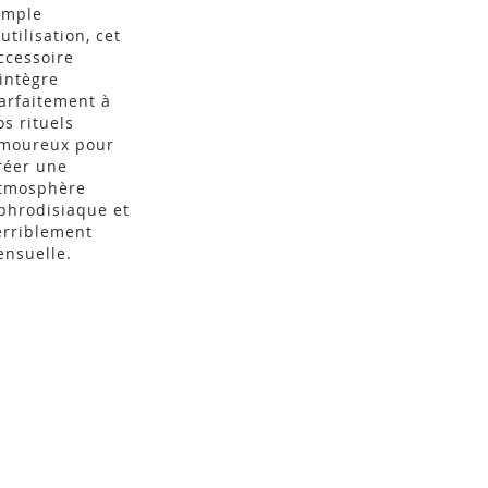
imple
’utilisation, cet
ccessoire
’intègre
arfaitement à
os rituels
moureux pour
réer une
tmosphère
phrodisiaque et
erriblement
ensuelle.