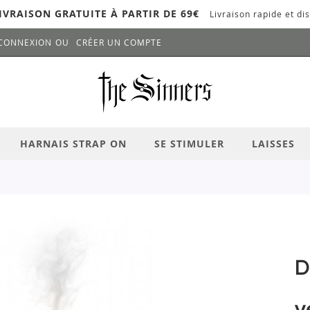
IVRAISON GRATUITE À PARTIR DE 69€
Livraison rapide et dis
CONNEXION
CRÉER UN COMPTE
LANCER LA RECHERCHE
# APPUYEZ SUR LA TOUCHE "ENTRER" PO
HARNAIS STRAP ON
SE STIMULER
LAISSES
D
v