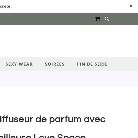
crète.
MON PANIER
UR LANCER LA RECHERCHE
SEXY WEAR
SOIRÉES
FIN DE SERIE
iffuseur de parfum avec
eilleuse Love Space