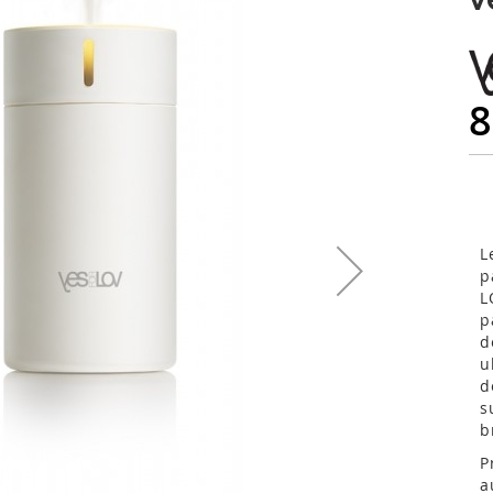
8
L
p
L
p
d
u
d
s
b
P
a