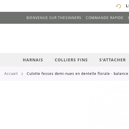
L
BIENVENUE SUR THESINNERS
COMMANDE RAPIDE
# ENTREZ AU MOINS 3 CARACTÈRES POUR 
ALLEZ
AU
CONTENU
HARNAIS
COLLIERS FINS
S'ATTACHER
accueil
culotte fesses demi-nues en dentelle florale - balance
Skip
to
the
end
of
the
images
gallery