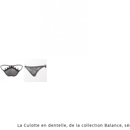
Skip
to
the
beginning
of
the
images
La Culotte en dentelle, de la collection Balance, s
gallery