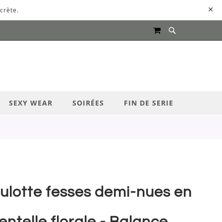
crète.
MON PANIER
UR LANCER LA RECHERCHE
SEXY WEAR
SOIRÉES
FIN DE SERIE
ulotte fesses demi-nues en
entelle florale - Balance