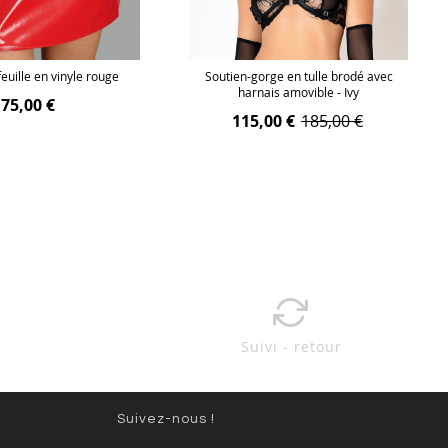
feuille en vinyle rouge
Soutien-gorge en tulle brodé avec
harnais amovible - Ivy
75,00 €
115,00 €
185,00 €
Suivi - retour
Suivez-nous !