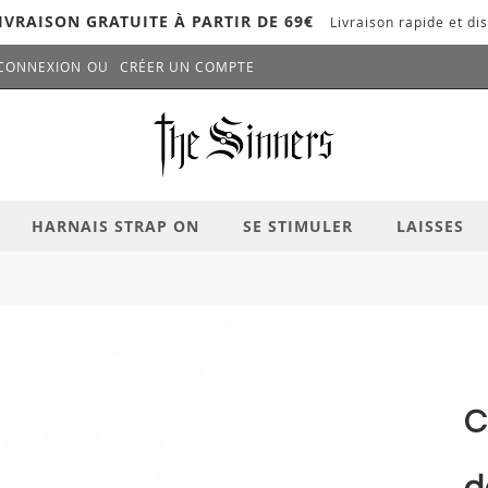
IVRAISON GRATUITE À PARTIR DE 69€
Livraison rapide et dis
CONNEXION
CRÉER UN COMPTE
LANCER LA RECHERCHE
# APPUYEZ SUR LA TOUCHE "ENTRER" PO
HARNAIS STRAP ON
SE STIMULER
LAISSES
C
d