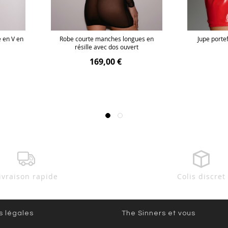
é en V en
Robe courte manches longues en
Jupe porte
résille avec dos ouvert
169,00 €
ivraison rapide
Colis discret
s légales
The Sinners et vous