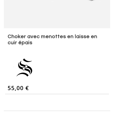
Skip
to
Choker avec menottes en laisse en
the
cuir épais
beginning
of
the
images
gallery
55,00 €