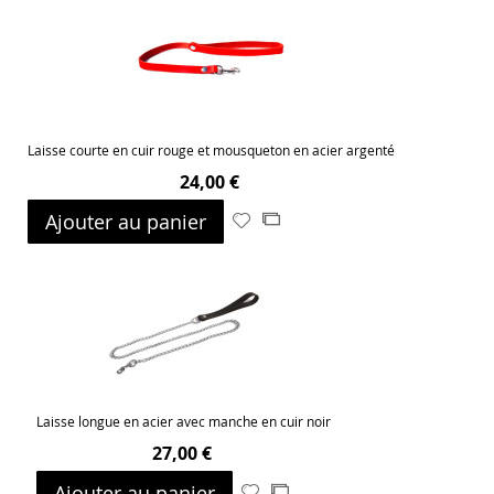
liste
d’envie
Laisse courte en cuir rouge et mousqueton en acier argenté
24,00 €
Ajouter au panier
Ajouter
Ajouter
à
au
ma
comparateur
liste
d’envie
Laisse longue en acier avec manche en cuir noir
27,00 €
Ajouter au panier
Ajouter
Ajouter