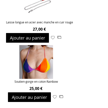
Laisse longue en acier avec manche en cuir rouge
27,00 €
Ajouter au panier
Ajouter
Ajouter
à
au
ma
comparateur
liste
d’envie
Soutien-gorge en coton Rainbow
25,00 €
Ajouter au panier
Ajouter
Ajouter
à
au
ma
comparateur