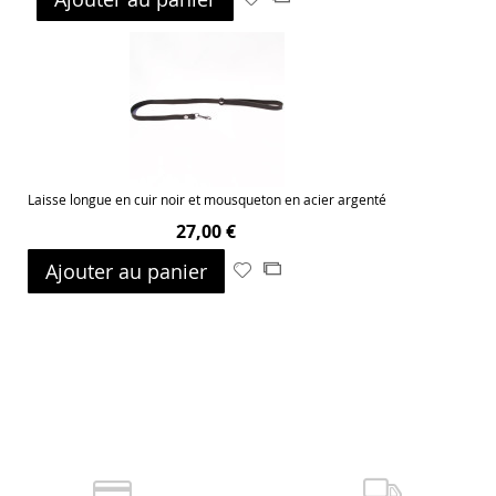
à
au
ma
comparateur
liste
d’envie
Laisse longue en cuir noir et mousqueton en acier argenté
27,00 €
Ajouter au panier
Ajouter
Ajouter
à
au
ma
comparateur
liste
d’envie