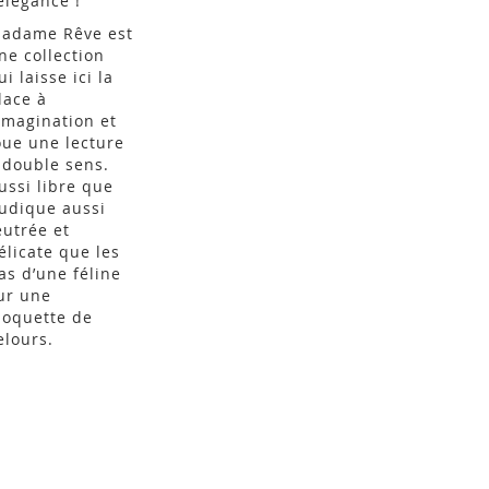
'élégance !
adame Rêve est
ne collection
ui laisse ici la
lace à
’imagination et
oue une lecture
 double sens.
ussi libre que
udique aussi
eutrée et
élicate que les
as d’une féline
ur une
oquette de
elours.