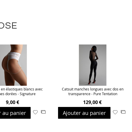
LOSE
s en élastiques blancs avec
Catsuit manches longues avec dos en
hes dorées - Signature
transparence - Pure Tentation
9,00 €
129,00 €
r au panier
Ajouter au panier
Ajouter
Ajouter
Ajouter
Ajo
à
au
à
au
ma
comparateur
ma
com
liste
liste