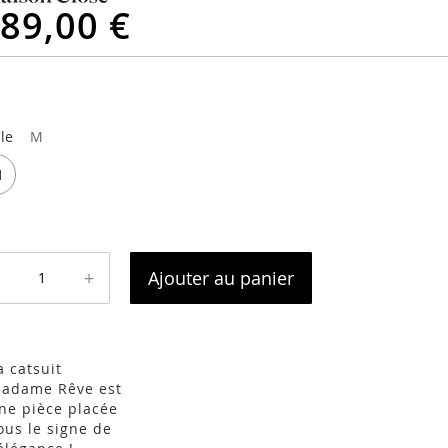
89,00 €
lle
M
M
+
Ajouter au panier
a catsuit
adame Rêve est
ne pièce placée
ous le signe de