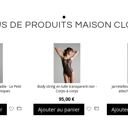
S DE PRODUITS MAISON C
able - Le Petit
Body string en tulle transparent noir -
Jarretelle
étiques
Corps-à-corps
attac
95,00 €
r
Ajouter au panier
Ajoute
Ajouter
Ajouter
Ajouter
Ajouter
à
au
à
au
ma
comparateur
ma
comparateur
liste
liste