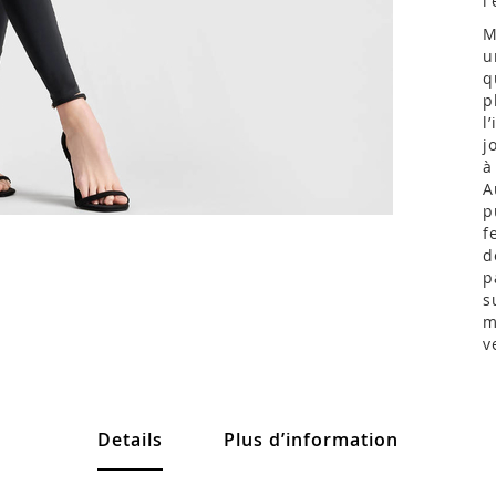
l
M
u
q
p
l
j
à
A
p
f
d
p
s
m
v
Details
Plus d’information