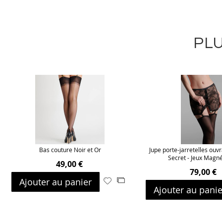
PLU
Bas couture Noir et Or
Jupe porte-jarretelles ouvr
Secret - Jeux Magn
49,00 €
79,00 €
Ajouter au panier
Ajouter
Ajouter
Ajouter au panie
à
au
ma
comparateur
liste