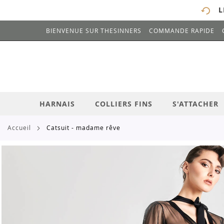
L
BIENVENUE SUR THESINNERS
COMMANDE RAPIDE
# ENTREZ AU MOINS 3 CARACTÈRES POUR 
ALLEZ
AU
CONTENU
HARNAIS
COLLIERS FINS
S'ATTACHER
accueil
catsuit - madame rêve
Skip
to
the
end
of
the
images
gallery