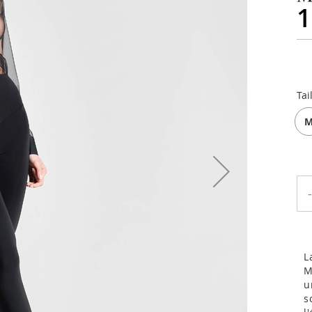
1
Tai
-
L
M
u
s