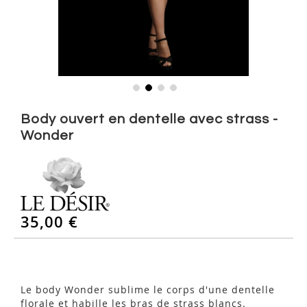
Skip
to
Body ouvert en dentelle avec strass -
the
Wonder
beginning
of
the
images
gallery
35,00 €
Le body Wonder sublime le corps d'une dentelle
florale et habille les bras de strass blancs.