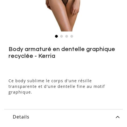
Skip
to
Body armaturé en dentelle graphique
the
recyclée - Kerria
beginning
of
the
images
Ce body sublime le corps d'une résille
gallery
transparente et d'une dentelle fine au motif
graphique.
Details