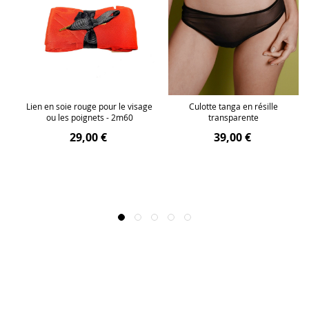
 en
Lien en soie rouge pour le visage
Culotte tanga en résille
ou les poignets - 2m60
transparente
29,00 €
39,00 €