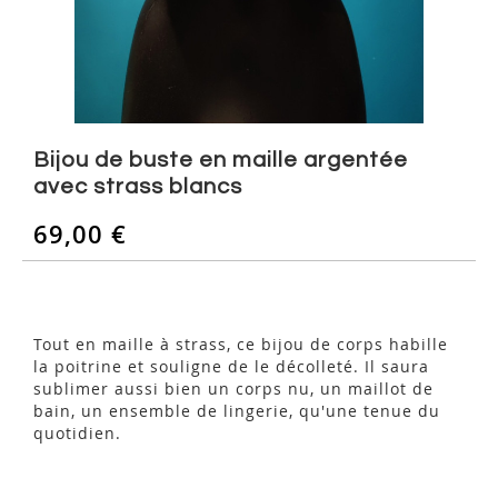
Skip
to
Bijou de buste en maille argentée
the
avec strass blancs
beginning
of
69,00 €
the
images
gallery
Tout en maille à strass, ce bijou de corps habille
la poitrine et souligne de le décolleté. Il saura
sublimer aussi bien un corps nu, un maillot de
bain, un ensemble de lingerie, qu'une tenue du
quotidien.