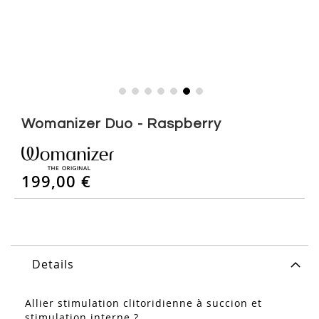
Skip
to
Womanizer Duo - Raspberry
the
beginning
of
199,00 €
the
images
gallery
Details
Allier stimulation clitoridienne à succion et
stimulation interne ?