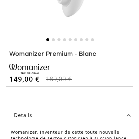
Skip
to
Womanizer Premium - Blanc
the
beginning
of
149,00 €
the
189,00 €
images
gallery
Details
Womanizer, inventeur de cette toute nouvelle
technologie de sextoy clitoridien à succion lance