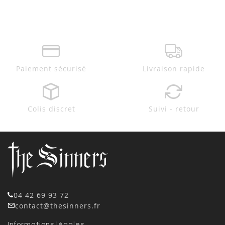
Paiement sécurisé
Livraison rapide
Colis discret
Suivi - retour
04 42 69 93 72
contact@thesinners.fr
Informations légales