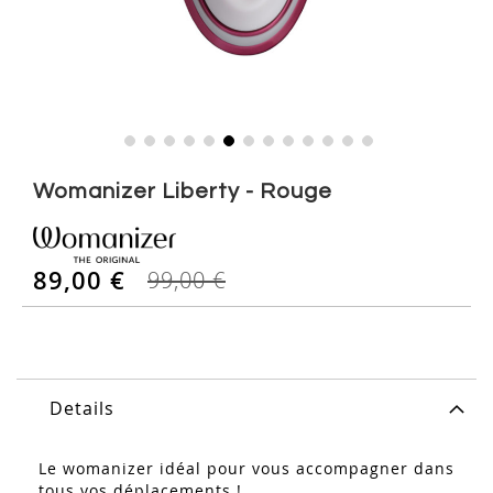
Skip
to
Womanizer Liberty - Rouge
the
beginning
of
89,00 €
the
99,00 €
images
gallery
Details
Le womanizer idéal pour vous accompagner dans
tous vos déplacements !