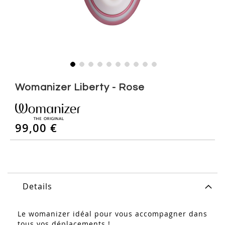
Skip
to
Womanizer Liberty - Rose
the
beginning
of
99,00 €
the
images
gallery
Details
Le womanizer idéal pour vous accompagner dans
tous vos déplacements !