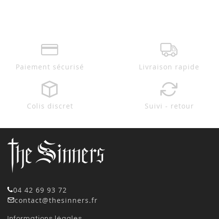
Paiement sécurisé
Livraison rapide
Colis discret
Suivi - retour
04 42 69 93 72
contact@thesinners.fr
Informations légales