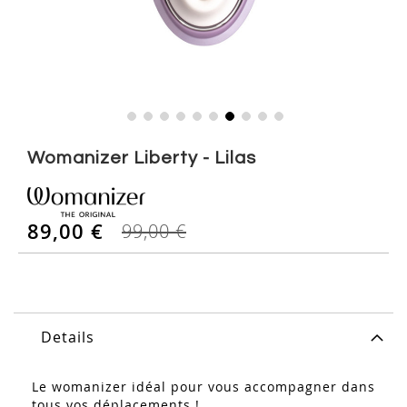
Skip
to
Womanizer Liberty - Lilas
the
beginning
of
89,00 €
the
99,00 €
images
gallery
Details
Le womanizer idéal pour vous accompagner dans
tous vos déplacements !