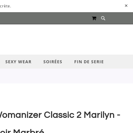
crète.
MON PANIER
UR LANCER LA RECHERCHE
SEXY WEAR
SOIRÉES
FIN DE SERIE
omanizer Classic 2 Marilyn -
oir Marbré