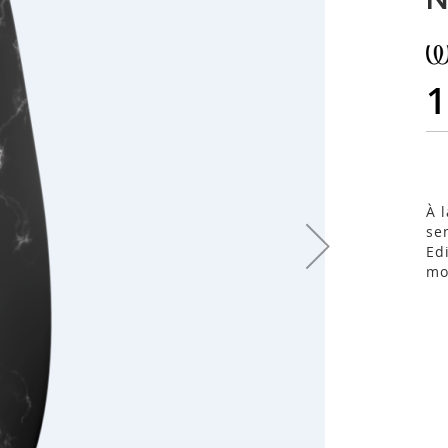
1
À 
se
Ed
mo