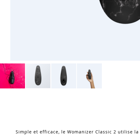
Skip
to
the
beginning
of
the
images
Simple et efficace, le Womanizer Classic 2 utilise l
gallery