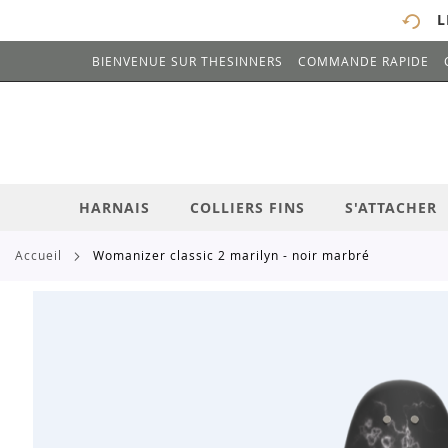
L
BIENVENUE SUR THESINNERS
COMMANDE RAPIDE
# ENTREZ AU MOINS 3 CARACTÈRES POUR 
ALLEZ
AU
CONTENU
HARNAIS
COLLIERS FINS
S'ATTACHER
accueil
womanizer classic 2 marilyn - noir marbré
Skip
to
the
end
of
the
images
gallery