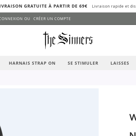
IVRAISON GRATUITE À PARTIR DE 69€
Livraison rapide et dis
CONNEXION
CRÉER UN COMPTE
LANCER LA RECHERCHE
# APPUYEZ SUR LA TOUCHE "ENTRER" PO
HARNAIS STRAP ON
SE STIMULER
LAISSES
W
N