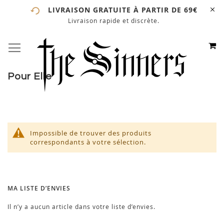
LIVRAISON GRATUITE À PARTIR DE 69€
Livraison rapide et discrète.
# ENTREZ AU MOINS 3 CARACTÈRES POUR LANCER LA
RECHERCHE
# APPUYEZ SUR LA TOUCHE "ENTRER" POUR LANCER
M
BASCULER LA NAVIGATION
ALLEZ
LA RECHERCHE
AU
CONTE
Pour Elle
Impossible de trouver des produits
correspondants à votre sélection.
MA LISTE D’ENVIES
Il n’y a aucun article dans votre liste d’envies.