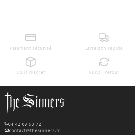
Paiement sécurisé
Livraison rapide
Colis discret
Suivi - retour
04 42 69 93 72
contact@thesinners.fr