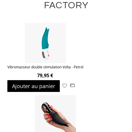
FACTORY
Vibromasseur double stimulation Volta - Petrol
79,95 €
Ajouter au panier
Ajouter
Ajouter
à
au
ma
comparateur
liste
d’envie