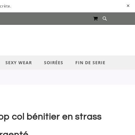
crète.
MON PANIER
UR LANCER LA RECHERCHE
SEXY WEAR
SOIRÉES
FIN DE SERIE
op col bénitier en strass
rgenté