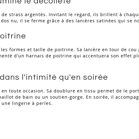
lumine le décolleté
 de strass argentés. Invitant le regard, ils brillent à chaq
e dos nu, il se ferme grâce à des lanières satinées qui se 
oitrine
les formes et taille de poitrine. Sa lanière en tour de cou
émenté d'un harnais de poitrine qui accentuera son effet p
dans l'intimité qu'en soirée
te en toute occasion. Sa doublure en tissu permet de le por
maillot de bain ou un soutien-gorge. En soirée, il accomp
 une lingerie à perles.