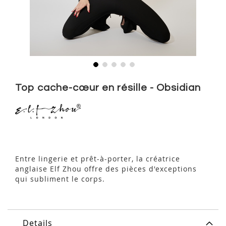
Skip
to
Top cache-cœur en résille - Obsidian
the
beginning
of
the
images
gallery
Entre lingerie et prêt-à-porter, la créatrice
anglaise Elf Zhou offre des pièces d'exceptions
qui subliment le corps.
Details