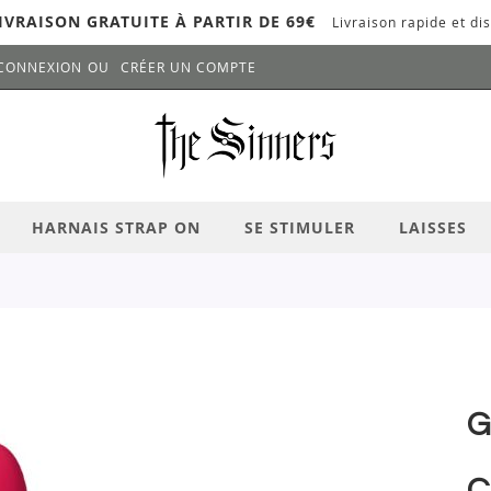
IVRAISON GRATUITE À PARTIR DE 69€
Livraison rapide et dis
CONNEXION
CRÉER UN COMPTE
LANCER LA RECHERCHE
# APPUYEZ SUR LA TOUCHE "ENTRER" PO
HARNAIS STRAP ON
SE STIMULER
LAISSES
G
C