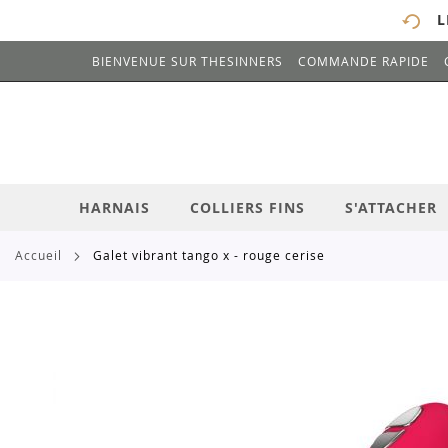
L
BIENVENUE SUR THESINNERS
COMMANDE RAPIDE
# ENTREZ AU MOINS 3 CARACTÈRES POUR 
ALLEZ
AU
CONTENU
HARNAIS
COLLIERS FINS
S'ATTACHER
accueil
galet vibrant tango x - rouge cerise
Skip
to
the
end
of
the
images
gallery