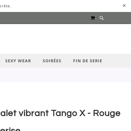
crète.
MON PANIER
UR LANCER LA RECHERCHE
SEXY WEAR
SOIRÉES
FIN DE SERIE
alet vibrant Tango X - Rouge
erise