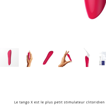
Skip
to
the
beginning
of
the
images
Le tango X est le plus petit stimulateur clitoridie
gallery