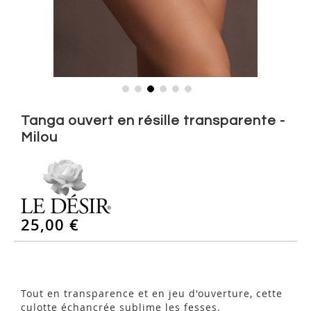
Skip
to
Tanga ouvert en résille transparente -
the
Milou
beginning
of
the
images
gallery
25,00 €
Tout en transparence et en jeu d'ouverture, cette
culotte échancrée sublime les fesses.