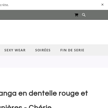
crète.
MON PANIER
UR LANCER LA RECHERCHE
SEXY WEAR
SOIRÉES
FIN DE SERIE
anga en dentelle rouge et
anières - Chérie