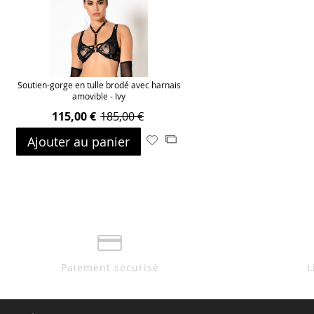
Soutien-gorge en tulle brodé avec harnais
amovible - Ivy
115,00 €
185,00 €
Ajouter au panier
Ajouter
Ajouter
à
au
ma
comparateur
liste
d’envie
Paiement sécurisé
L