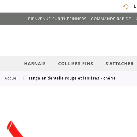
L
BIENVENUE SUR THESINNERS
COMMANDE RAPIDE
# ENTREZ AU MOINS 3 CARACTÈRES POUR 
ALLEZ
AU
CONTENU
HARNAIS
COLLIERS FINS
S'ATTACHER
accueil
tanga en dentelle rouge et lanières - chérie
Skip
to
the
end
of
the
images
gallery