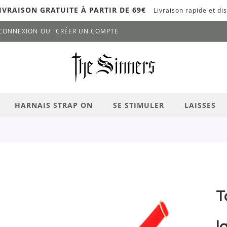
IVRAISON GRATUITE À PARTIR DE 69€
Livraison rapide et dis
CONNEXION
CRÉER UN COMPTE
LANCER LA RECHERCHE
# APPUYEZ SUR LA TOUCHE "ENTRER" PO
HARNAIS STRAP ON
SE STIMULER
LAISSES
T
l