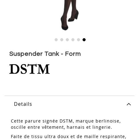
Skip
to
Suspender Tank - Form
the
beginning
of
the
images
gallery
Details
Cette parure signée DSTM, marque berlinoise,
oscille entre vêtement, harnais et lingerie.
‎Faite de tissu ultra doux et de maille respirante,