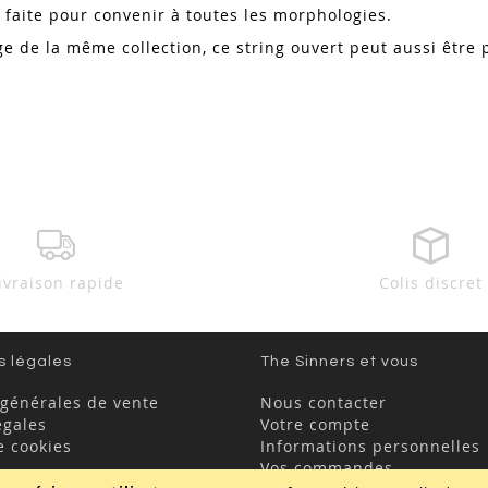
st faite pour convenir à toutes les morphologies.
ge de la même collection, ce string ouvert peut aussi êt
ivraison rapide
Colis discret
s légales
The Sinners et vous
 générales de vente
Nous contacter
égales
Votre compte
e cookies
Informations personnelles
Vos commandes