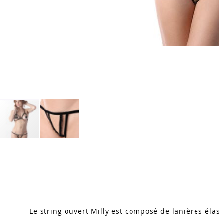
Skip
to
the
beginning
of
the
images
Le string ouvert Milly est composé de lanières éla
gallery