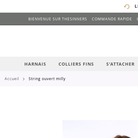
L
BIENVENUE SUR THESINNERS
COMMANDE RAPIDE
# ENTREZ AU MOINS 3 CARACTÈRES POUR 
ALLEZ
AU
CONTENU
HARNAIS
COLLIERS FINS
S'ATTACHER
accueil
string ouvert milly
Skip
to
the
end
of
the
images
gallery