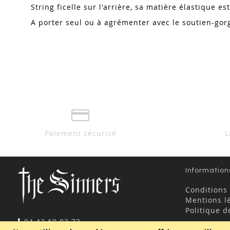
String ficelle sur l'arrière, sa matière élastique e
A porter seul ou à agrémenter avec le soutien-gor
Paiement sécurisé
L
Information
Conditions
Mentions l
Politique d
04 42 69 93 72