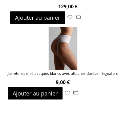
129,00 €
Ajouter au panier
Ajouter
Ajouter
à
au
ma
comparateur
liste
d’envie
Jarretelles en élastiques blancs avec attaches dorées - Signature
9,00 €
Ajouter au panier
Ajouter
Ajouter
à
au
ma
comparateur
liste
d’envie