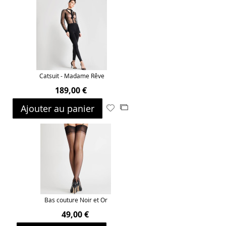
Catsuit - Madame Rêve
189,00 €
Ajouter au panier
Ajouter
Ajouter
à
au
ma
comparateur
liste
d’envie
Bas couture Noir et Or
49,00 €