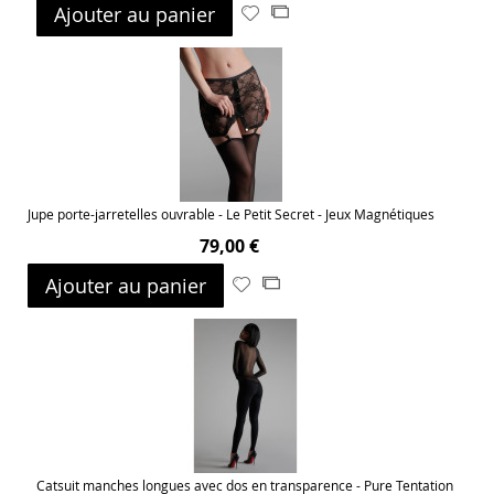
Ajouter au panier
Ajouter
Ajouter
à
au
ma
comparateur
liste
d’envie
Jupe porte-jarretelles ouvrable - Le Petit Secret - Jeux Magnétiques
79,00 €
Ajouter au panier
Ajouter
Ajouter
à
au
ma
comparateur
liste
d’envie
Catsuit manches longues avec dos en transparence - Pure Tentation