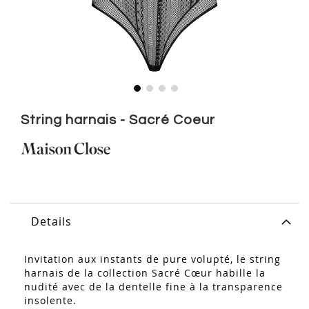
Skip
to
String harnais - Sacré Coeur
the
beginning
of
the
images
gallery
Details
Invitation aux instants de pure volupté, le string
harnais de la collection Sacré Cœur habille la
nudité avec de la dentelle fine à la transparence
insolente.