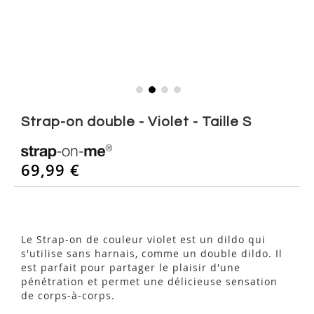
Skip
to
Strap-on double - Violet - Taille S
the
beginning
of
69,99 €
the
images
gallery
Le Strap-on de couleur violet est un dildo qui
s'utilise sans harnais, comme un double dildo. Il
est parfait pour partager le plaisir d'une
pénétration et permet une délicieuse sensation
de corps-à-corps.