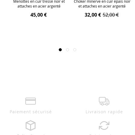
 et
Menottes en cuir tressé noir et
Choker minerve en cuir épais noir
attaches en acier argenté
et attaches en acier argenté
45,00 €
32,00 €
52,00 €
Paiement sécurisé
Livraison rapide