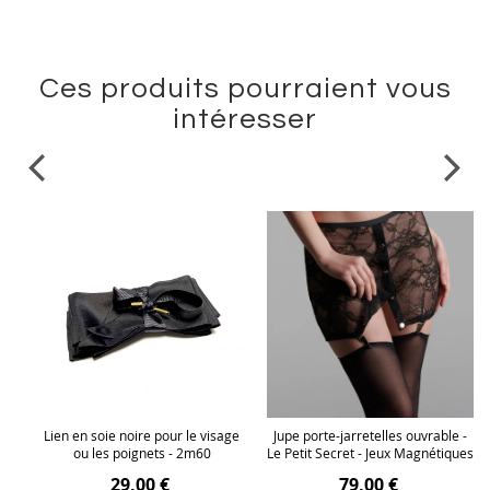
Ces produits pourraient vous
intéresser
 -
Lien en soie noire pour le visage
Jupe porte-jarretelles ouvrable -
ues
ou les poignets - 2m60
Le Petit Secret - Jeux Magnétiques
29,00 €
79,00 €