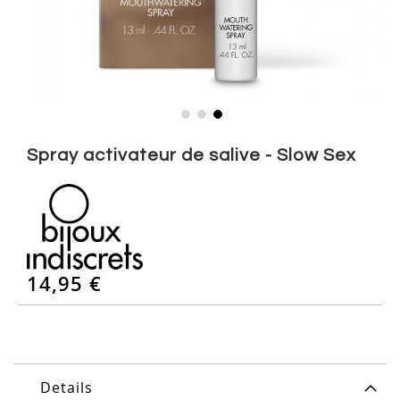
Skip
to
Spray activateur de salive - Slow Sex
the
beginning
of
the
images
gallery
14,95 €
Details