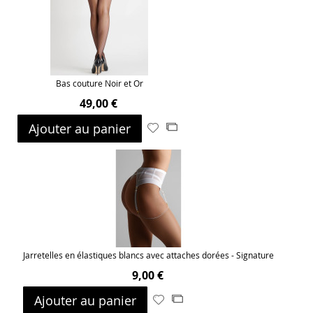
d’envie
Bas couture Noir et Or
49,00 €
Ajouter au panier
Ajouter
Ajouter
à
au
ma
comparateur
liste
d’envie
Jarretelles en élastiques blancs avec attaches dorées - Signature
9,00 €
Ajouter au panier
Ajouter
Ajouter
à
au