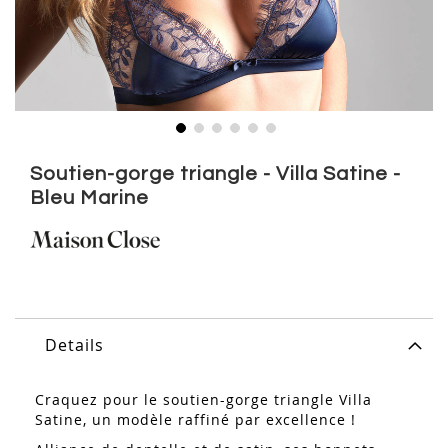
Skip
to
Soutien-gorge triangle - Villa Satine -
the
Bleu Marine
beginning
of
the
images
gallery
Details
Craquez pour le soutien-gorge triangle Villa
Satine, un modèle raffiné par excellence !