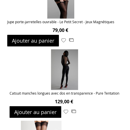
Jupe porte-jarretelles ouvrable - Le Petit Secret - Jeux Magnétiques
79,00 €
Ajouter au panier
Ajouter
Ajouter
à
au
ma
comparateur
liste
d’envie
Catsuit manches longues avec dos en transparence - Pure Tentation
129,00 €
Ajouter au panier
Ajouter
Ajouter
à
au
ma
comparateur
liste