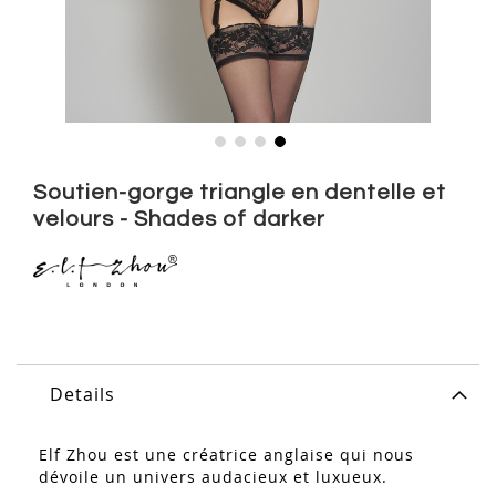
Skip
to
Soutien-gorge triangle en dentelle et
the
velours - Shades of darker
beginning
of
the
images
gallery
Details
Elf Zhou est une créatrice anglaise qui nous
dévoile un univers audacieux et luxueux.