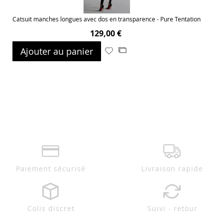
Catsuit manches longues avec dos en transparence - Pure Tentation
129,00 €
Ajouter au panier
Ajouter
Ajouter
à
au
ma
comparateur
liste
d’envie
Paiement sécurisé
Livraison rapide
Colis discret
Suivi - retour