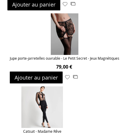
Ajouter au panier
Ajouter
Ajouter
à
au
ma
comparateur
liste
d’envie
Jupe porte-jarretelles ouvrable - Le Petit Secret - Jeux Magnétiques
79,00 €
Ajouter au panier
Ajouter
Ajouter
à
au
ma
comparateur
liste
d’envie
Catsuit - Madame Rêve