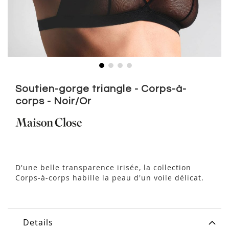
Skip
to
Soutien-gorge triangle - Corps-à-
the
corps - Noir/Or
beginning
of
the
images
gallery
D'une belle transparence irisée, la collection
Corps-à-corps habille la peau d'un voile délicat.
Details