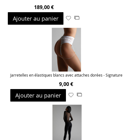
189,00 €
Ajouter au panier
Ajouter
Ajouter
à
au
ma
comparateur
liste
d’envie
Jarretelles en élastiques blancs avec attaches dorées - Signature
9,00 €
Ajouter au panier
Ajouter
Ajouter
à
au
ma
comparateur
liste
d’envie