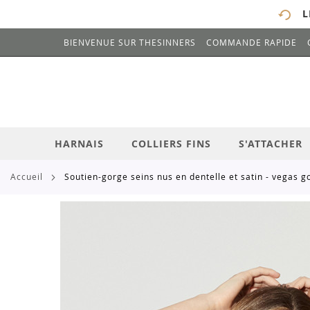
L
BIENVENUE SUR THESINNERS
COMMANDE RAPIDE
# ENTREZ AU MOINS 3 CARACTÈRES POUR 
ALLEZ
AU
CONTENU
HARNAIS
COLLIERS FINS
S'ATTACHER
accueil
soutien-gorge seins nus en dentelle et satin - vegas g
Skip
to
the
end
of
the
images
gallery