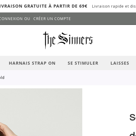
IVRAISON GRATUITE À PARTIR DE 69€
Livraison rapide et dis
CONNEXION
CRÉER UN COMPTE
LANCER LA RECHERCHE
# APPUYEZ SUR LA TOUCHE "ENTRER" PO
HARNAIS STRAP ON
SE STIMULER
LAISSES
old
S
d