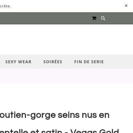
crète.
MON PANIER
UR LANCER LA RECHERCHE
SEXY WEAR
SOIRÉES
FIN DE SERIE
outien-gorge seins nus en
entelle et satin - Vegas Gold