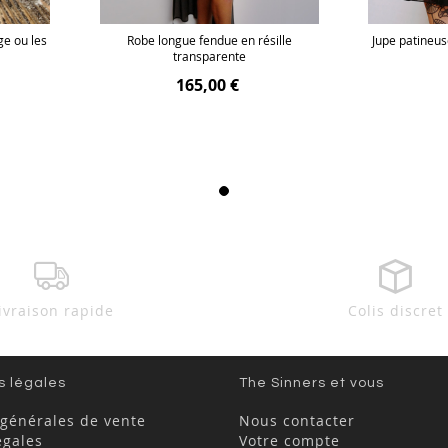
ge ou les
Robe longue fendue en résille
Jupe patineus
transparente
165,00 €
ivraison rapide
Colis discret
s légales
The Sinners et vous
 générales de vente
Nous contacter
égales
Votre compte