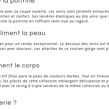
la poitrine
e avec sa coupe ouverte. Les seins sont joliment entourés
tien et confort. Ses lanières élastiques au dos ainsi que s
lime la poitrine en l'offrant semi-nue au regard.
bliment la peau
es pour un rendu exceptionnel. Le dessous des seins est h
bes avec douceur. Les attaches de ce soutien-gorge sont pl
nent le corps
 Elf Zhou pare la peau de couleurs dorées. Tout en finess
té, les pièces de cette collection mélangent délicatesse et
d
avec le string à triple lanières de la même collection ou
erie ?