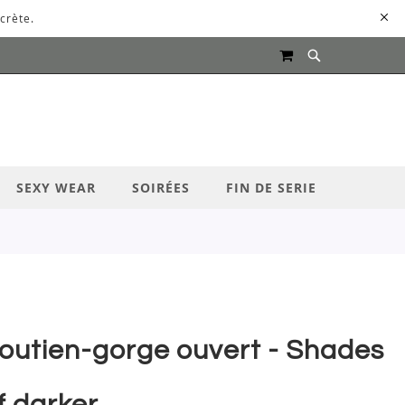
crète.
MON PANIER
UR LANCER LA RECHERCHE
SEXY WEAR
SOIRÉES
FIN DE SERIE
outien-gorge ouvert - Shades
f darker