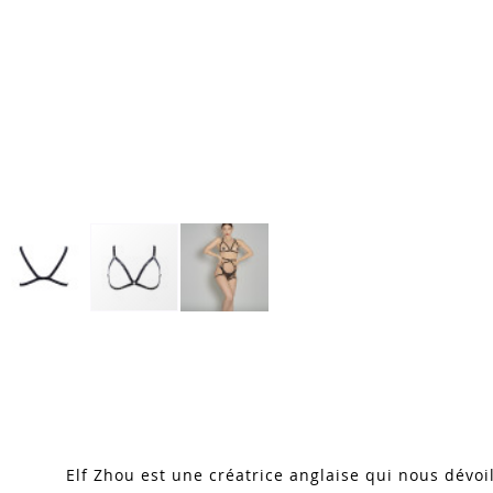
Skip
to
the
beginning
of
the
images
Elf Zhou est une créatrice anglaise qui nous dévo
gallery