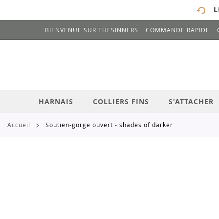
L
BIENVENUE SUR THESINNERS
COMMANDE RAPIDE
# ENTREZ AU MOINS 3 CARACTÈRES POUR 
ALLEZ
AU
CONTENU
HARNAIS
COLLIERS FINS
S'ATTACHER
accueil
soutien-gorge ouvert - shades of darker
Skip
to
the
end
of
the
images
gallery