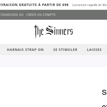
IVRAISON GRATUITE À PARTIR DE 69€
Livraison rapide et dis
CONNEXION
CRÉER UN COMPTE
LANCER LA RECHERCHE
# APPUYEZ SUR LA TOUCHE "ENTRER" PO
HARNAIS STRAP ON
SE STIMULER
LAISSES
S
o