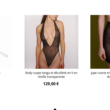
s
Body coupe tanga et décolleté en V en
Jupe courte en
résille transparente
do
129,00 €