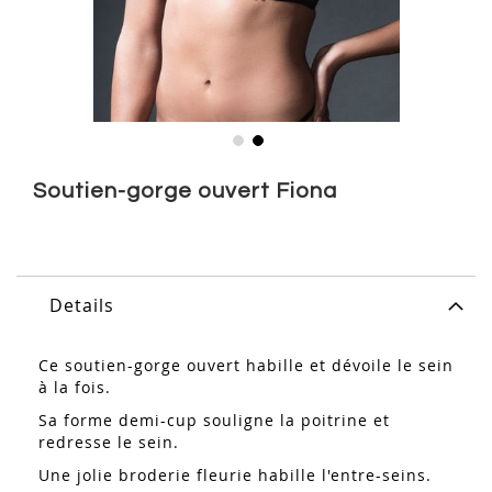
Skip
to
Soutien-gorge ouvert Fiona
the
beginning
of
the
images
Details
gallery
Ce soutien-gorge ouvert habille et dévoile le sein
à la fois.
Sa forme demi-cup souligne la poitrine et
redresse le sein.
Une jolie broderie fleurie habille l'entre-seins.