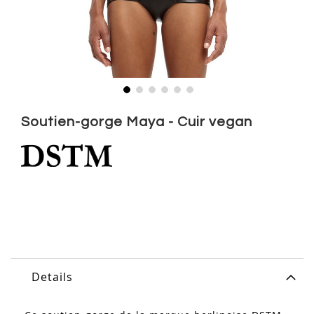
Skip
to
Soutien-gorge Maya - Cuir vegan
the
beginning
of
the
images
gallery
Details