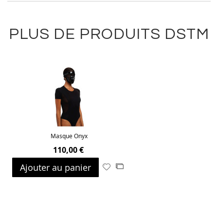
PLUS DE PRODUITS DSTM
Masque Onyx
110,00 €
Ajouter au panier
Ajouter
Ajouter
à
au
ma
comparateur
liste
d’envie