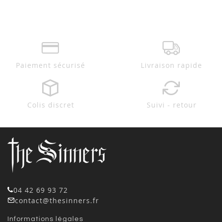
Paiement sécurisé
Livraison rapide
Colis discret
Suivi - retour
04 42 69 93 72
contact@thesinners.fr
Informations légales