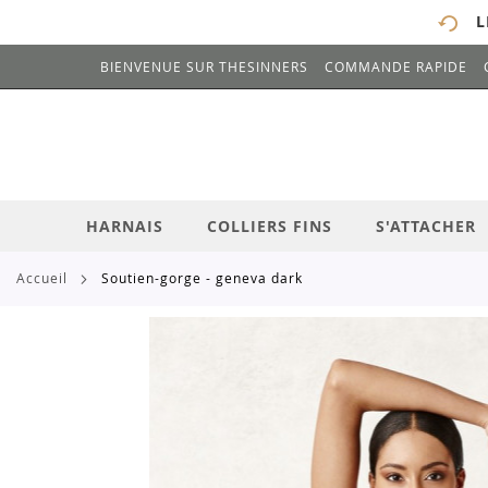
L
BIENVENUE SUR THESINNERS
COMMANDE RAPIDE
# ENTREZ AU MOINS 3 CARACTÈRES POUR 
ALLEZ
AU
CONTENU
HARNAIS
COLLIERS FINS
S'ATTACHER
accueil
soutien-gorge - geneva dark
Skip
to
the
end
of
the
images
gallery