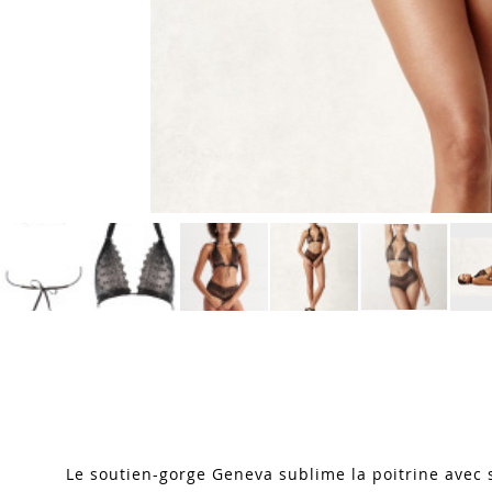
Skip
to
the
beginning
of
the
images
Le soutien-gorge Geneva sublime la poitrine avec 
gallery