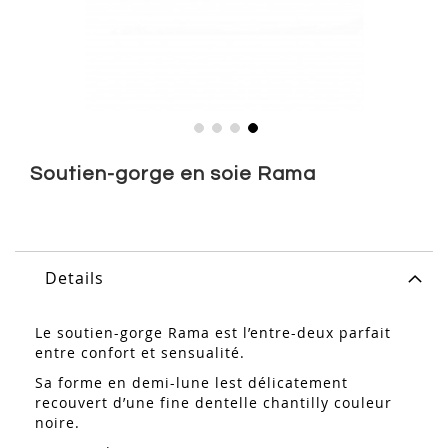
Skip
to
Soutien-gorge en soie Rama
the
beginning
of
the
images
Details
gallery
Le soutien-gorge Rama est l’entre-deux parfait
entre confort et sensualité.
Sa forme en demi-lune lest délicatement
recouvert d’une fine dentelle chantilly couleur
noire.