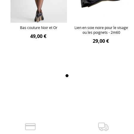
ge
Bas couture Noir et Or
Lien en soie noire pour le visage
ou les poignets - 2m60
49,00 €
29,00 €